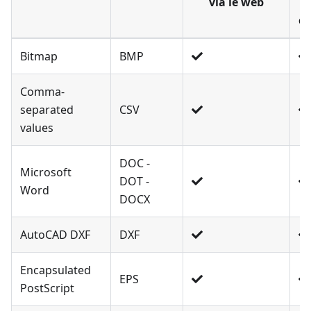
via le web
co
Bitmap
BMP
Comma-
separated
CSV
values
DOC -
Microsoft
DOT -
Word
DOCX
AutoCAD DXF
DXF
Encapsulated
EPS
PostScript